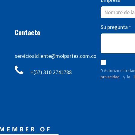
*
Su pregunta
*
Contacto
servicioalcliente@molpartes.com.co
D Autorizo ​​el tra
+(57) 310 2741788
privacidad
y
P
la