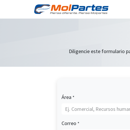
Ir al contenido
Tien
Diligencie este formulario p
Área
*
Correo
*