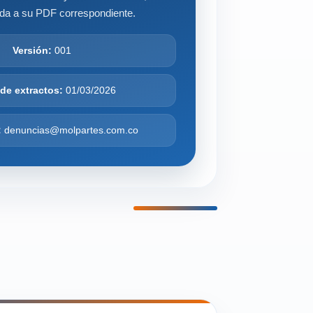
ada a su PDF correspondiente.
Versión:
001
de extractos:
01/03/2026
:
denuncias@molpartes.com.co