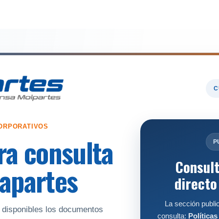
da
Nosotros
Trabaja con nosotros
Descubre má
C
ORPORATIVOS
ara consulta
P
Consult
rapartes
directo
La sección publi
 disponibles los documentos
consulta:
Política