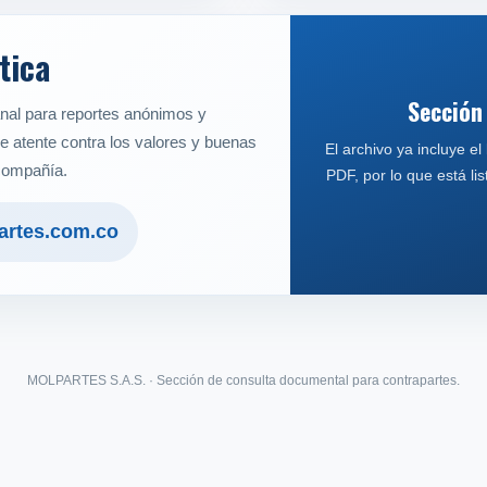
tica
Sección
al para reportes anónimos y
ue atente contra los valores y buenas
El archivo ya incluye el
 compañía.
PDF, por lo que está l
rtes.com.co
MOLPARTES S.A.S. · Sección de consulta documental para contrapartes.