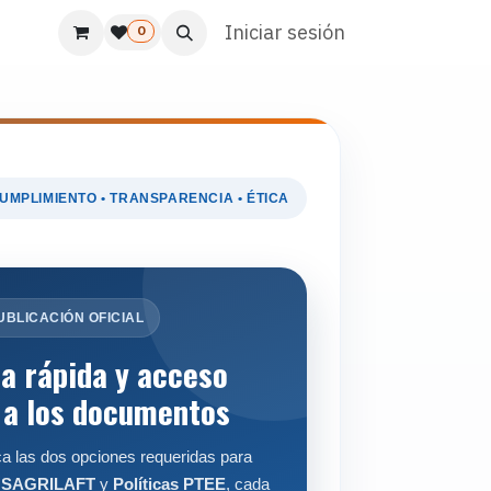
s
Usuario
Atención al cliente
Iniciar sesión
HR
Marketing
0
UMPLIMIENTO • TRANSPARENCIA • ÉTICA
UBLICACIÓN OFICIAL
a rápida y acceso
 a los documentos
ca las dos opciones requeridas para
s SAGRILAFT
y
Políticas PTEE
, cada