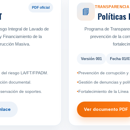
TRANSPARENCIA 
PDF oficial
📘
T
Políticas
esgo Integral de Lavado de
Programa de Transparen
y Financiamiento de la
prevención de la corr
trucción Masiva.
fortaleci
Versión 001
Fecha 01/0
eo del riesgo LA/FT/FPADM.
Prevención de corrupción y 
ación documental.
Gestión de denuncias y polít
servación de soportes.
Fortalecimiento de la Línea 
nlace
Ver documento PDF