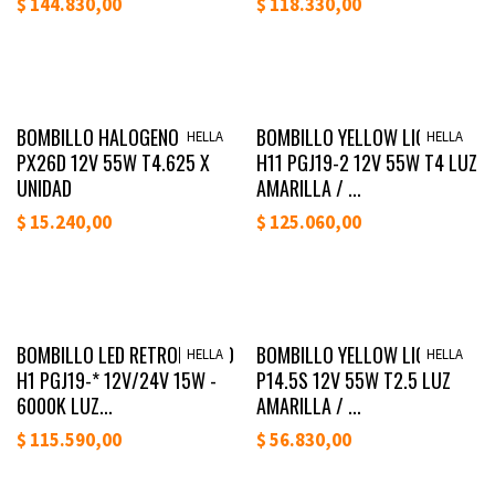
$
144.830,00
$
118.330,00
Lanzamiento
Lanzamiento
BOMBILLO HALOGENO H7
BOMBILLO YELLOW LIGHT
HELLA
HELLA
PX26D 12V 55W T4.625 X
H11 PGJ19-2 12V 55W T4 LUZ
UNIDAD
AMARILLA / ...
$
15.240,00
$
125.060,00
Lanzamiento
Lanzamiento
BOMBILLO LED RETROFIT STD
BOMBILLO YELLOW LIGHT H1
HELLA
HELLA
H1 PGJ19-* 12V/24V 15W -
P14.5S 12V 55W T2.5 LUZ
6000K LUZ...
AMARILLA / ...
$
115.590,00
$
56.830,00