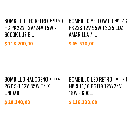
Lanzamiento
Lanzamiento
BOMBILLO LED RETROFIT STD
BOMBILLO YELLOW LIGHT H3
HELLA
HELLA
H3 PK22S 12V/24V 15W -
PK22S 12V 55W T3.25 LUZ
6000K LUZ B...
AMARILLA / ...
$
118.200,00
$
65.620,00
Lanzamiento
Lanzamiento
BOMBILLO HALOGENO H8
BOMBILLO LED RETROFIT STD
HELLA
HELLA
PGJ19-1 12V 35W T4 X
H8,9,11,16 PGJ19 12V/24V
UNIDAD
18W - 600...
$
28.140,00
$
118.330,00