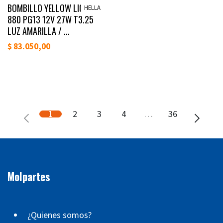
Lanzamiento
BOMBILLO YELLOW LIGHT
HELLA
880 PG13 12V 27W T3.25
LUZ AMARILLA / ...
$
83.050,00
1
2
3
4
…
36
Molpartes
¿Quienes somos?