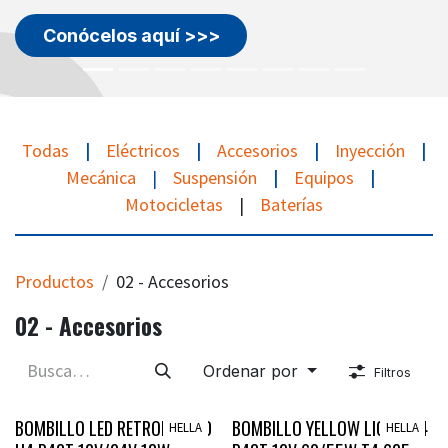
Conócelos aquí >>>
Todas
|
Eléctricos
|
Accesorios
|
Inyección
|
Mecánica
|
Suspensión
|
Equipos
|
Motocicletas
|
Baterías
Productos
02 - Accesorios
02 - Accesorios
Ordenar por
Filtros
Lanzamiento
Lanzamiento
BOMBILLO LED RETROFIT STD
BOMBILLO YELLOW LIGHT H4
HELLA
HELLA