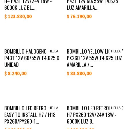
H4 P43T 12V/24V 18W -
P43T 12V 60/55W T4.625
6000K LUZ BL...
LUZ AMARILLA...
$
123.830,00
$
76.190,00
Lanzamiento
Lanzamiento
BOMBILLO HALOGENO H4
BOMBILLO YELLOW LIGHT H7
HELLA
HELLA
P43T 12V 60/55W T4.625 X
PX26D 12V 55W T4.625 LUZ
UNIDAD
AMARILLA /...
$
8.240,00
$
83.880,00
Lanzamiento
Lanzamiento
BOMBILLO LED RETROFIT
BOMBILLO LED RETROFIT STD
HELLA
HELLA
EASY TO INSTALL H7 / H18
H7 PX26D 12V/24V 18W -
PX26D/PY26D-1...
6000K LUZ B...