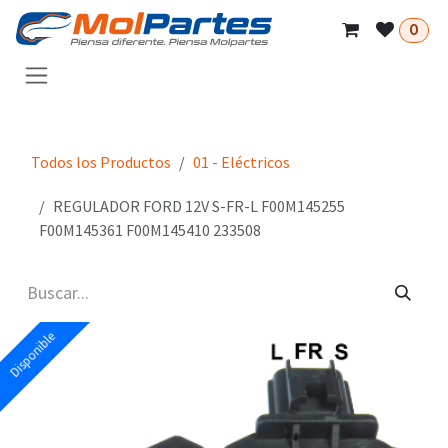
Ir al contenido
0
Todos los Productos
01 - Eléctricos
REGULADOR FORD 12V S-FR-L F00M145255
F00M145361 F00M145410 233508
Disponible
Disponible