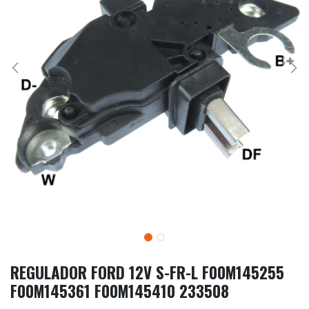
REGULADOR FORD 12V S-FR-L F00M145255
F00M145361 F00M145410 233508