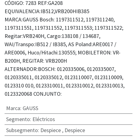
CÓDIGO: 7283 REF:GA208
EQUIVALENCIA:IB512,VRB200HIB385
MARCA:GAUSS Bosch: 1197311512, 1197311240,
1197311551, 1197311552, 1197311553; 1197311522;
Regitar:VRB240H, Cargo:138108 / 134687,
WAI/Transpo:IB512 / IB385, AS Poland:ARE0017 /
ARE0006, Huco/Hitachi:130555; MOBILETRON: VR-
B200H, REGITAR: VRB200H
ALTERNADOR:BOSCH: 0120335006, 0120335007,
0120335011, 0120335012, 0123110007, 0123110009,
0123310 010, 0123310011, 0123310012, 0123310013,
0123320068 CONJUNTO:
Marca
:
GAUSS
Segmento
:
Eléctricos
Subsegmento
:
Despiece
,
Despiece