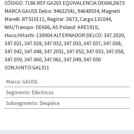
CÓDIGO: 7186 REF:GA203 EQUIVALENCIA:DE606,D673
MARCA:GAUSS Delco: 94632541, 94648534; Magneti
Marelli: RT510111; Regitar: D673, Cargo:131044,
WAI/Transpo: DE606, AS Poland: ARE1010,
Huco/Hitachi: 130004 ALTERNADOR:DELCO: 347.2020,
347.021, 347.028, 347.032, 347.033, 347.037, 347.038,
347.042, 347.048, 347.2051, 347.052, 347.053, 347.058,
347.059, 347.060, 347.061, 347.049, 347.050
CONJUNTO:GA1311
Marca
:
GAUSS
Segmento
:
Eléctricos
Subsegmento
:
Despiece