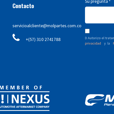
Su pregunta
*
Contacto
servicioalcliente@molpartes.com.co
D Autorizo ​​el tra
+(57) 310 2741788
privacidad
y
P
la