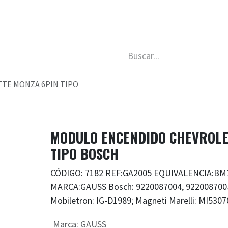
da
Nosotros
Trabaja con nosotros
Descubre má
TE MONZA 6PIN TIPO
MODULO ENCENDIDO CHEVROLE
TIPO BOSCH
CÓDIGO: 7182 REF:GA2005 EQUIVALENCIA:BM
MARCA:GAUSS Bosch: 9220087004, 9220087005
Mobiletron: IG-D1989; Magneti Marelli: MI5307
Marca
:
GAUSS