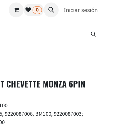
s
Usuario
Atención al cliente
Iniciar sesión
HR
Marketing
0
T CHEVETTE MONZA 6PIN
100
, 9220087006, BM100, 9220087003;
00