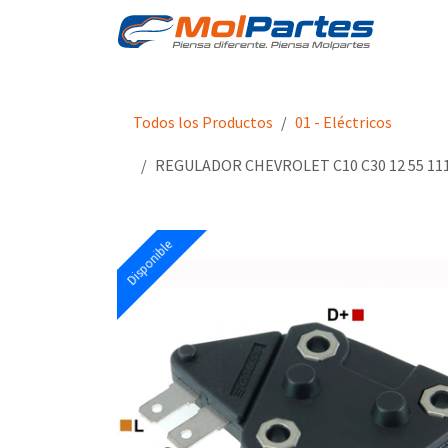
Ir al contenido
Tien
Todos los Productos
01 - Eléctricos
REGULADOR CHEVROLET C10 C30 12 55 111
Disponible
Disponible