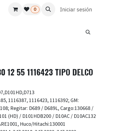
s
Usuario
Atención al cliente
Iniciar sesión
HR
Marketing
0
 12 55 1116423 TIPO DELCO
07,D101HD,D713
85, 1116387, 1116423, 1116392; GM:
0108; Regitar: D689 / D689L, Cargo:130668 /
D101 (HD) / D101HDB200 / D10AC / D10AC132
ARE1001, Huco/Hitachi:130001