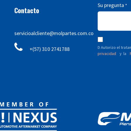
Su pregunta
*
Contacto
servicioalcliente@molpartes.com.co
D Autorizo ​​el tra
+(57) 310 2741788
privacidad
y
P
la