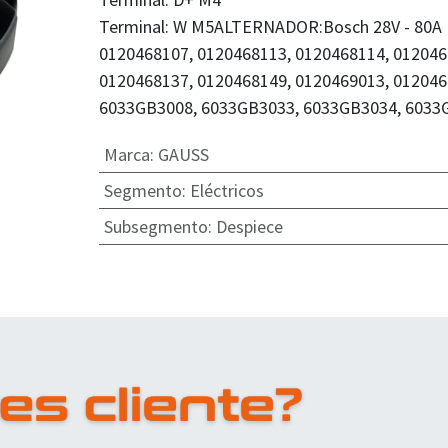
Terminal: W M5ALTERNADOR:Bosch 28V - 80A
0120468107, 0120468113, 0120468114, 012046
0120468137, 0120468149, 0120469013, 012046
6033GB3008, 6033GB3033, 6033GB3034, 603
Marca
:
GAUSS
Segmento
:
Eléctricos
Subsegmento
:
Despiece