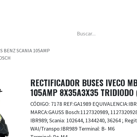
da
Nosotros
Trabaja con nosotros
Descubre má
S BENZ SCANIA 105AMP
BOSCH
RECTIFICADOR BUSES IVECO M
105AMP 8X35A3X35 TRIDIODO 
CÓDIGO: 7178 REF:GA1989 EQUIVALENCIA:IB
MARCA:GAUSS Bosch:1127320989, 1127320928,
IBR989; Scania: 102644, 1344240, 36264 ; Regi
WAI/Transpo:IBR989 Terminal: B- M6
Terminal: D+ M4