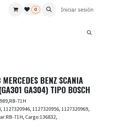
s
Usuario
Atención al cliente
Iniciar sesión
HR
Marketing
0
B MERCEDES BENZ SCANIA
(GA301 GA304) TIPO BOSCH
R989,RB-71H
 1127320946, 1127320956, 1127320969,
tar:RB-71H, Cargo:136832,