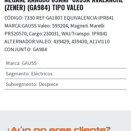
(ZENER) (GA984) TIPO VALEO
CÓDIGO: 7330 REF:GA1807 EQUIVALENCIA:IPR841
MARCA:GAUSS Valeo: 593204; Magneti Marelli:
PR520570; Cargo:230031, WAI/Transpo: IPR841
ALTERNADOR:VALEO: 439429, 439430, A11VI110
CONJUNTO: GA984
Marca
:
GAUSS
Segmento
:
Eléctricos
Subsegmento
:
Despiece