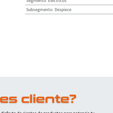
Segmento
:
Eléctricos
Subsegmento
:
Despiece