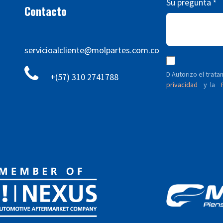
Su pregunta
*
Contacto
servicioalcliente@molpartes.com.co
D Autorizo ​​el tra
+(57) 310 2741788
privacidad
y
P
la