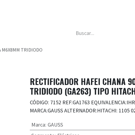
da
Nosotros
Trabaja con nosotros
Descubre má
A M6X8MM TRIDIODO
RECTIFICADOR HAFEI CHANA 
TRIDIODO (GA263) TIPO HITACH
CÓDIGO: 7152 REF:GA1763 EQUIVALENCIA:IHR
MARCA:GAUSS ALTERNADOR:HITACHI: 1105 0
Marca
:
GAUSS