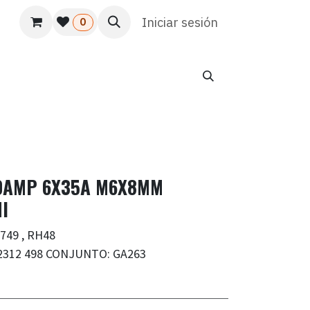
s
Usuario
Atención al cliente
Iniciar sesión
HR
Marketing
0
90AMP 6X35A M6X8MM
I
749 , RH48
2312 498 CONJUNTO: GA263