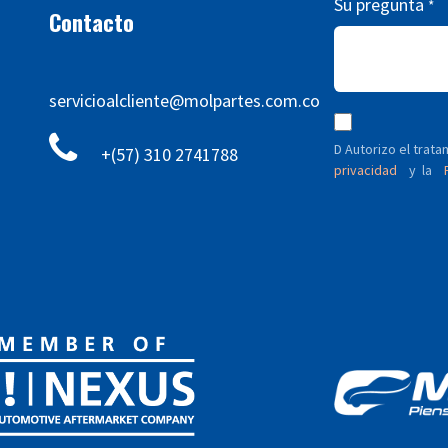
Su pregunta
*
Contacto
servicioalcliente@molpartes.com.co
D Autorizo ​​el tra
+(57) 310 2741788
privacidad
y
P
la