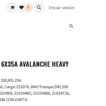
s
Usuario
Atención al cliente
Iniciar sesión
HR
Marketing
0
 6X35A AVALANCHE HEAVY
1200,RD-25A
A, Cargo:232070, WAI/Transpo:DR1200
23969, 21024485, 21024486, 21024726,
-1846 CONJUNTO: