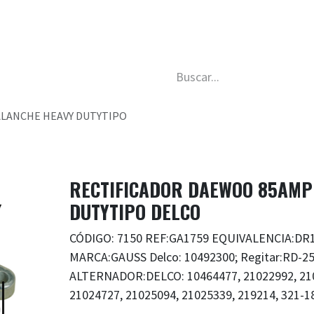
da
Nosotros
Trabaja con nosotros
Descubre má
ALANCHE HEAVY DUTYTIPO
RECTIFICADOR DAEWOO 85AMP
DUTYTIPO DELCO
CÓDIGO: 7150 REF:GA1759 EQUIVALENCIA:DR
MARCA:GAUSS Delco: 10492300; Regitar:RD-25
ALTERNADOR:DELCO: 10464477, 21022992, 210
21024727, 21025094, 21025339, 219214, 321