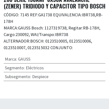
(ZENER) TRIDIODO Y CAPACITOR TIPO BOSCH
CÓDIGO: 7145 REF:GA1738 EQUIVALENCIA:IBR738,RB-
178H
MARCA:GAUSS Bosch: 1127319738; Regitar:RB-178H,
Cargo:230092, WAI/Transpo:IBR738
ALTERNADOR:BOSCH: 0123510005, 0123510006,
0123510007, 0123515032 CONJUNTO:
Marca
:
GAUSS
Segmento
:
Eléctricos
Subsegmento
:
Despiece