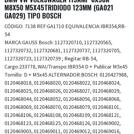
M8X50 M5X45TRIDIODO 123MM (GA021
GA029) TIPO BOSCH
CÓDIGO: 7138 REF:GA1710 EQUIVALENCIA:IBR354,RB-
54
MARCA:GAUSS Bosch: 1127320710, 1127320565,
1127320732, 1127320681, 1127320737, 1127320705,
1127320723, 1127320739 ; Regitar:RB-54,
Cargo:233778, WAI/Transpo:IBR354 D + Publicar M5x45
Tornillo: D + M5x45 ALTERNADOR:BOSCH: 0120427988,
0120468018, 0120468020, 0120468022, 0120468024,
0120468025, 0120468026, 0120468027, 0120468029,
0120468044, 0120468052, 0120468056, 0120468068,
0120468069, 0120468070, 0120468079, 0120468101,
0120468106, 0120468108, 0120468109, 0120468121,
0120468123, 0120468125, 0120468126, 0120469002,
0120469003, 0120469011, 0120469012, 0120469016,