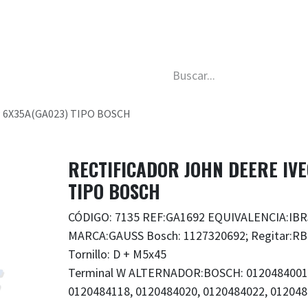
da
Nosotros
Trabaja con nosotros
Descubre má
 6X35A(GA023) TIPO BOSCH
RECTIFICADOR JOHN DEERE IV
TIPO BOSCH
CÓDIGO: 7135 REF:GA1692 EQUIVALENCIA:IB
MARCA:GAUSS Bosch: 1127320692; Regitar:RB
Tornillo: D + M5x45
Terminal W ALTERNADOR:BOSCH: 0120484001,
0120484118, 0120484020, 0120484022, 0120