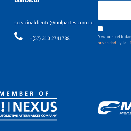
servicioalcliente@molpartes.com.co
D Autorizo ​​el tra
+(57) 310 2741788
privacidad
y
P
la