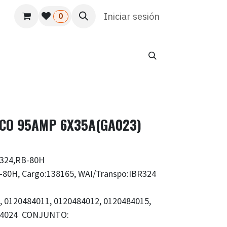
s
Usuario
Atención al cliente
Iniciar sesión
HR
Marketing
0
ECO 95AMP 6X35A(GA023)
R324,RB-80H
-80H, Cargo:138165, WAI/Transpo:IBR324
 0120484011, 0120484012, 0120484015,
484024 CONJUNTO: