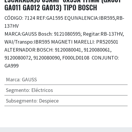
GA011 GA012 GA013) TIPO BOSCH
CÓDIGO: 7124 REF:GA1595 EQUIVALENCIA:IBR595,RB-
137HV
MARCA:GAUSS Bosch: 9121080595; Regitar:RB-137HV,
WAI/Transpo:IBR595 MAGNETI MARELLI: PR520501
ALTERNADOR:BOSCH: 9120080041, 9120080061,
9120080072, 9120080090, F000LD0108 CONJUNTO:
GA999
Marca
:
GAUSS
Segmento
:
Eléctricos
Subsegmento
:
Despiece