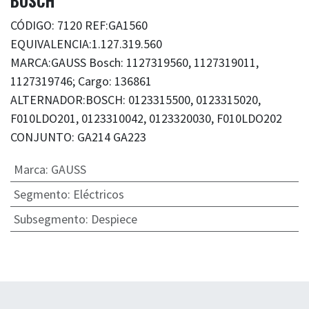
BOSCH
CÓDIGO: 7120 REF:GA1560
EQUIVALENCIA:1.127.319.560
MARCA:GAUSS Bosch: 1127319560, 1127319011,
1127319746; Cargo: 136861
ALTERNADOR:BOSCH: 0123315500, 0123315020,
F010LDO201, 0123310042, 0123320030, F010LDO202
CONJUNTO: GA214 GA223
Marca
:
GAUSS
Segmento
:
Eléctricos
Subsegmento
:
Despiece