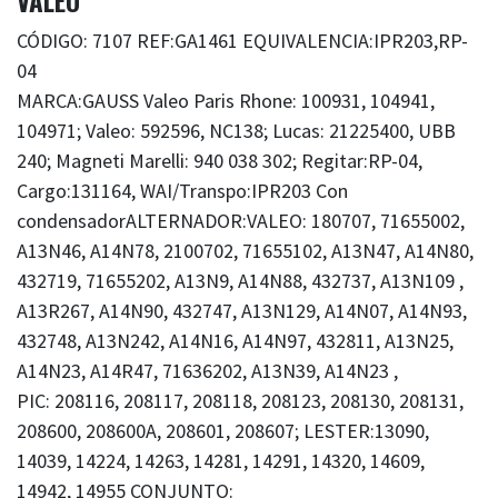
VALEO
CÓDIGO: 7107 REF:GA1461 EQUIVALENCIA:IPR203,RP-
04
MARCA:GAUSS Valeo Paris Rhone: 100931, 104941,
104971; Valeo: 592596, NC138; Lucas: 21225400, UBB
240; Magneti Marelli: 940 038 302; Regitar:RP-04,
Cargo:131164, WAI/Transpo:IPR203 Con
condensadorALTERNADOR:VALEO: 180707, 71655002,
A13N46, A14N78, 2100702, 71655102, A13N47, A14N80,
432719, 71655202, A13N9, A14N88, 432737, A13N109 ,
A13R267, A14N90, 432747, A13N129, A14N07, A14N93,
432748, A13N242, A14N16, A14N97, 432811, A13N25,
A14N23, A14R47, 71636202, A13N39, A14N23 ,
PIC: 208116, 208117, 208118, 208123, 208130, 208131,
208600, 208600A, 208601, 208607; LESTER:13090,
14039, 14224, 14263, 14281, 14291, 14320, 14609,
14942, 14955 CONJUNTO: