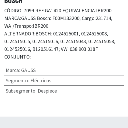
BOSCH
CÓDIGO: 7099 REF:GA1420 EQUIVALENCIA:IBR200
MARCA:GAUSS Bosch: F00M133200; Cargo:231714,
WAI/Transpo:IBR200
ALTERNADOR:BOSCH: 0124515001, 0124515008,
0124515015, 0124515016, 0124515043, 0124515058,
0124525016, B120516147; VW: 038 903 018F
CONJUNTO:
Marca
:
GAUSS
Segmento
:
Eléctricos
Subsegmento
:
Despiece