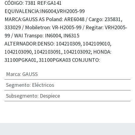
CÓDIGO: 7381 REF:GA141
EQUIVALENCIA:IN6004,VRH2005-99
MARCA:GAUSS AS Poland: ARE6048 / Cargo: 235831,
333029 / Mobiletron: VR-H2005-99 / Regitar: VRH2005-
99 / WAI Transpo: IN6004, IN6315
ALTERNADOR:DENSO: 104210309, 1042109010,
1042103090, 1042103091, 1042103092; HONDA:
31100PGKA01, 31100PGKA03 CONJUNTO:
Marca
:
GAUSS
Segmento
:
Eléctricos
Subsegmento
:
Despiece