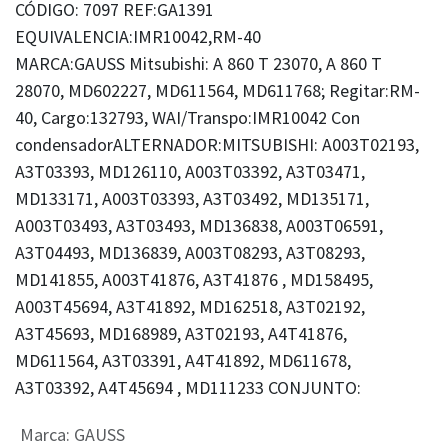
CÓDIGO: 7097 REF:GA1391
EQUIVALENCIA:IMR10042,RM-40
MARCA:GAUSS Mitsubishi: A 860 T 23070, A 860 T
28070, MD602227, MD611564, MD611768; Regitar:RM-
40, Cargo:132793, WAI/Transpo:IMR10042 Con
condensadorALTERNADOR:MITSUBISHI: A003T02193,
A3T03393, MD126110, A003T03392, A3T03471,
MD133171, A003T03393, A3T03492, MD135171,
A003T03493, A3T03493, MD136838, A003T06591,
A3T04493, MD136839, A003T08293, A3T08293,
MD141855, A003T41876, A3T41876 , MD158495,
A003T45694, A3T41892, MD162518, A3T02192,
A3T45693, MD168989, A3T02193, A4T41876,
MD611564, A3T03391, A4T41892, MD611678,
A3T03392, A4T45694 , MD111233 CONJUNTO:
Marca
:
GAUSS