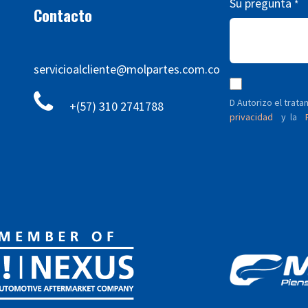
Su pregunta
*
Contacto
servicioalcliente@molpartes.com.co
D Autorizo ​​el tra
+(57) 310 2741788
privacidad
y
P
la