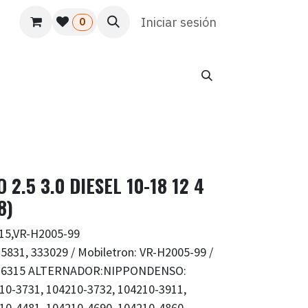
s
Usuario
Atención al cliente
Iniciar sesión
HR
Marketing
0
2.5 3.0 DIESEL 10-18 12 4
8)
15,VR-H2005-99
831, 333029 / Mobiletron: VR-H2005-99 /
, IN6315 ALTERNADOR:NIPPONDENSO:
10-3731, 104210-3732, 104210-3911,
10-4481, 104210-4690, 104210-4860