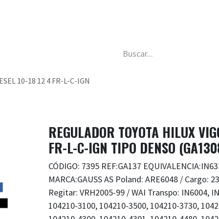
da
Nosotros
Trabaja con nosotros
Descubre má
SEL 10-18 12 4 FR-L-C-IGN
REGULADOR TOYOTA HILUX VIGO 
FR-L-C-IGN TIPO DENSO (GA130
CÓDIGO: 7395 REF:GA137 EQUIVALENCIA:IN63
MARCA:GAUSS AS Poland: ARE6048 / Cargo: 235
Regitar: VRH2005-99 / WAI Transpo: IN6004
104210-3100, 104210-3500, 104210-3730, 1042
104210-4300, 104210-4301, 104210-4480, 1042