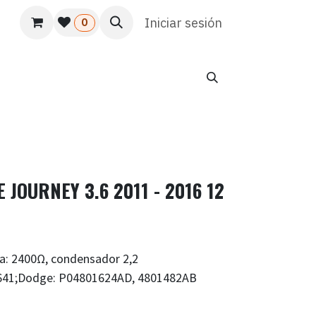
s
Usuario
Atención al cliente
Iniciar sesión
HR
Marketing
0
JOURNEY 3.6 2011 - 2016 12
: 2400Ω, condensador 2,2
41;Dodge: P04801624AD, 4801482AB