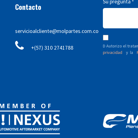
Su pregunta
*
Contacto
servicioalcliente@molpartes.com.co
D Autorizo ​​el tra
+(57) 310 2741788
privacidad
y
P
la