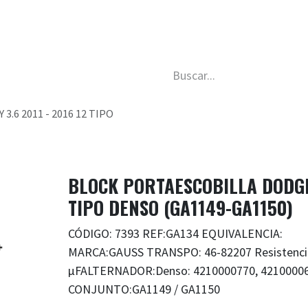
da
Nosotros
Trabaja con nosotros
Descubre má
6 2011 - 2016 12 TIPO
BLOCK PORTAESCOBILLA DODGE 
TIPO DENSO (GA1149-GA1150)
CÓDIGO: 7393 REF:GA134 EQUIVALENCIA:
MARCA:GAUSS TRANSPO: 46-82207 Resistencia
µFALTERNADOR:Denso: 4210000770, 42100006
CONJUNTO:GA1149 / GA1150