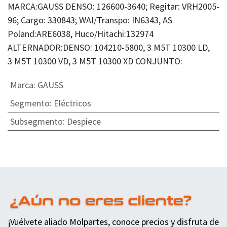
MARCA:GAUSS DENSO: 126600-3640; Regitar: VRH2005-
96; Cargo: 330843; WAI/Transpo: IN6343, AS
Poland:ARE6038, Huco/Hitachi:132974
ALTERNADOR:DENSO: 104210-5800, 3 M5T 10300 LD,
3 M5T 10300 VD, 3 M5T 10300 XD CONJUNTO:
Marca
:
GAUSS
Segmento
:
Eléctricos
Subsegmento
:
Despiece
¡Vuélvete aliado Molpartes, conoce precios y disfruta de