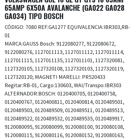
65AMP 6X50A AVALANCHE (GA022 GA028
GA034) TIPO BOSCH
CÓDIGO: 7080 REF:GA1277 EQUIVALENCIA:IBR303,RB-
01
MARCA:GAUSS Bosch: 9122080277, 9122080672,
9122080276, 1127011113, 1127011112, 1127011114,
1127011115, 1127011135, 1127011101, 1127320081,
1127320105, 1127320108, 1127320103, 1127320119,
1127320120; MAGNETI MARELLI: PR520433
Regitar:RB-01, Cargo:130603, WAI/Transpo:IBR303
ALTERNADOR:BOSCH: 0120400705, 0120400758,
0120400767, 0120400811, 0120400814, 0120489501,
0120489503, 0120489509, 0120489511, 0120489513,
0120489522, 0120489532, 0120489535, 0120489917,
9120080095, 9120080099, 9120080100, 9120080108,
9120080115, 9120080116, 9120080152, 9120080163,