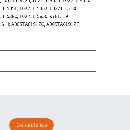
, 101211-4220, 102211-5020, 102211-5040,
11-5051, 102211-5052, 102211-5130,
11-5380, 102211-5650, 9761219-
SHI: A005TA6191ZC, A005TA6191ZE,
Contáctenos