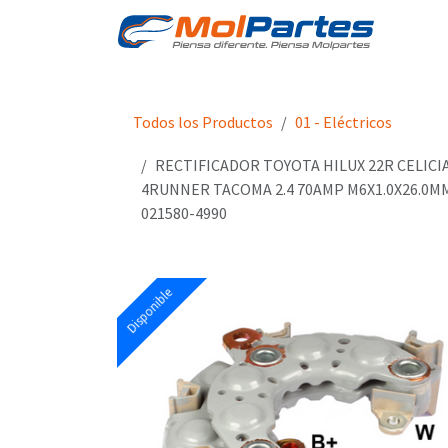
Ir al contenido
Tien
Todos los Productos
01 - Eléctricos
RECTIFICADOR TOYOTA HILUX 22R CELICI
4RUNNER TACOMA 2.4 70AMP M6X1.0X26.0MM
021580-4990
Disponible
Disponible