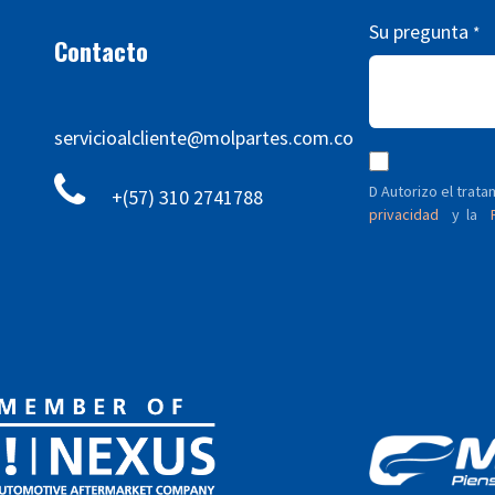
Su pregunta
*
Contacto
servicioalcliente@molpartes.com.co
D Autorizo ​​el tra
+(57) 310 2741788
privacidad
y
P
la