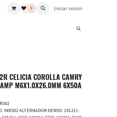
s
Usuario
Atención al cliente
Iniciar sesión
HR
Marketing
0
22R CELICIA COROLLA CAMRY
0AMP M6X1.0X26.0MM 6X50A
NR502
O: INR502 ALTERNADOR:DENSO: 101211-