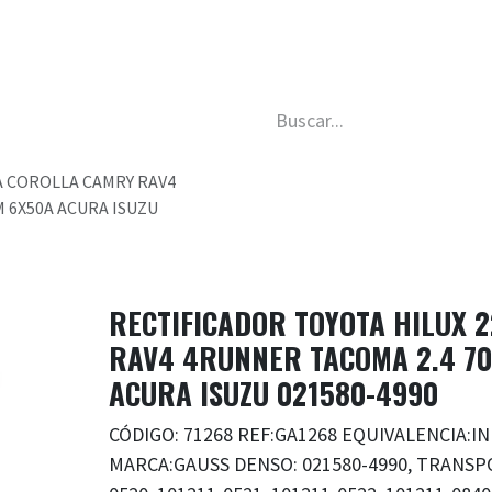
da
Nosotros
Trabaja con nosotros
Descubre má
A COROLLA CAMRY RAV4
 6X50A ACURA ISUZU
RECTIFICADOR TOYOTA HILUX 
RAV4 4RUNNER TACOMA 2.4 7
ACURA ISUZU 021580-4990
CÓDIGO: 71268 REF:GA1268 EQUIVALENCIA:I
MARCA:GAUSS DENSO: 021580-4990, TRANSP