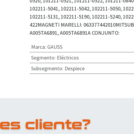
0520, 101211-0521, 101211-0522, 101211-0840
102211-5041, 102211-5042, 102211-5050, 1022
102211-5131, 102211-5190, 102211-5240, 1022
422MAGNETI MARELLI: 063377442010MITSUBI
A005TA6891, A005TA6891A CONJUNTO:
Marca
:
GAUSS
Segmento
:
Eléctricos
Subsegmento
:
Despiece