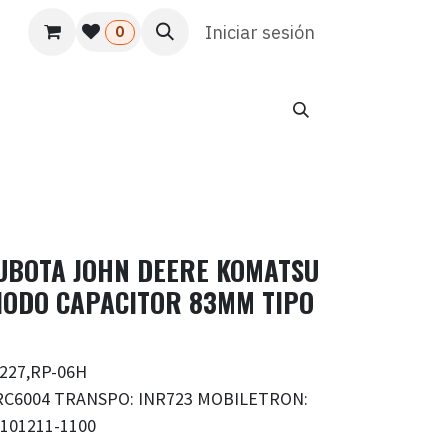
s
Usuario
Atención al cliente
Iniciar sesión
HR
Marketing
0
UBOTA JOHN DEERE KOMATSU
IODO CAPACITOR 83MM TIPO
227,RP-06H
RC6004 TRANSPO: INR723 MOBILETRON:
101211-1100