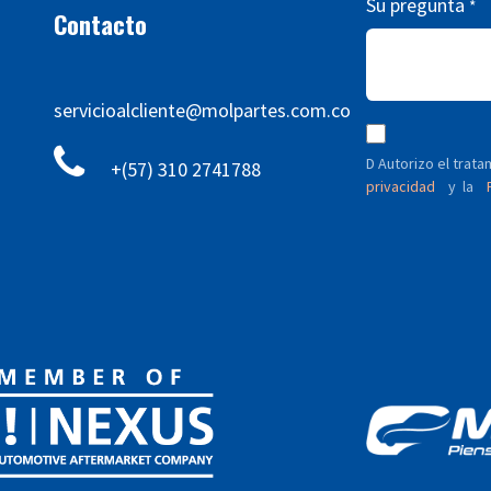
Su pregunta
*
Contacto
servicioalcliente@molpartes.com.co
D Autorizo ​​el tra
+(57) 310 2741788
privacidad
y
P
la