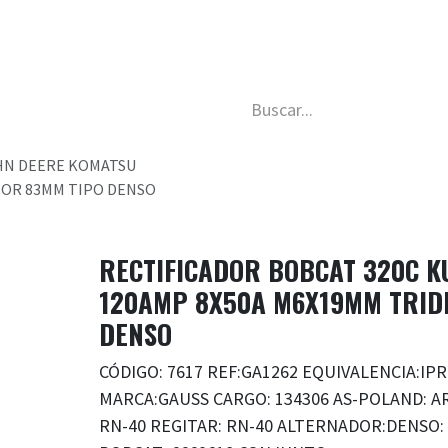
da
Nosotros
Trabaja con nosotros
Descubre má
HN DEERE KOMATSU
TOR 83MM TIPO DENSO
RECTIFICADOR BOBCAT 320C K
120AMP 8X50A M6X19MM TRID
DENSO
CÓDIGO: 7617 REF:GA1262 EQUIVALENCIA:IPR
MARCA:GAUSS CARGO: 134306 AS-POLAND: A
RN-40 REGITAR: RN-40 ALTERNADOR:DENSO: 