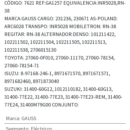
CÓDIGO: 7621 REF:GA1257 EQUIVALENCIA:INR5028,RN-
38
MARCA:GAUSS CARGO: 231236, 230671 AS-POLAND:
ARC6028 TRANSPO: INR5028 MOBILETRON: RN-38
REGITAR: RN-38 ALTERNADOR:DENSO: 101211422,
102211502, 102211504, 102211505, 102211513,
102211538, 2706015130
TOYOTA: 27060-0F010, 27060-11170, 27060-78154,
27060-78154-71
ISUZU: 8-97168-246-1, 8971671570, 8971671571,
8971682460, 8971873040
SUZUKI: 31400-60G12, 1012110182, 31400-60G13,
31400-77E22, 31400-77E23, 31400-77E23-REM, 31400-
77E24, 31400M79G00 CONJUNTO:
Marca
:
GAUSS
Segmento
:
Eléctricos