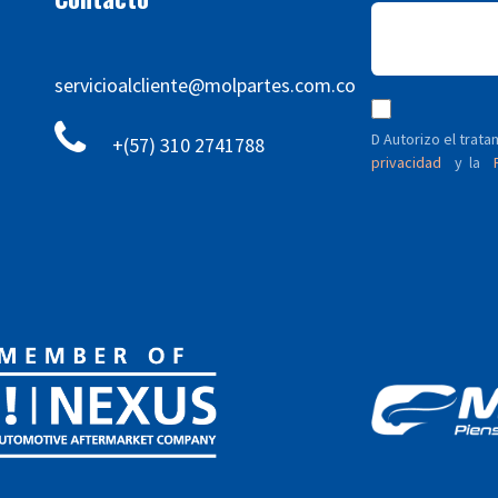
servicioalcliente@molpartes.com.co
D Autorizo ​​el tra
+(57) 310 2741788
privacidad
y
P
la