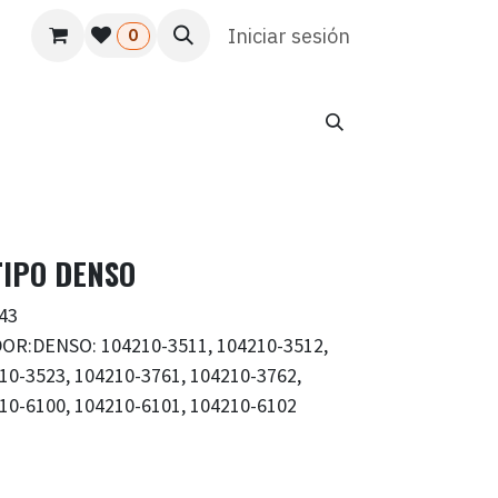
s
Usuario
Atención al cliente
Iniciar sesión
HR
Marketing
0
TIPO DENSO
43
R:DENSO: 104210-3511, 104210-3512,
10-3523, 104210-3761, 104210-3762,
10-6100, 104210-6101, 104210-6102