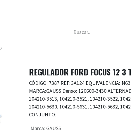
da
Nosotros
Trabaja con nosotros
Descubre má
O
REGULADOR FORD FOCUS 12 3 
CÓDIGO: 7387 REF:GA124 EQUIVALENCIA:IN63
MARCA:GAUSS Denso: 126600-3430 ALTERNADO
104210-3513, 104210-3521, 104210-3522, 1042
104210-5630, 104210-5631, 104210-5632, 1042
CONJUNTO:
Marca
:
GAUSS