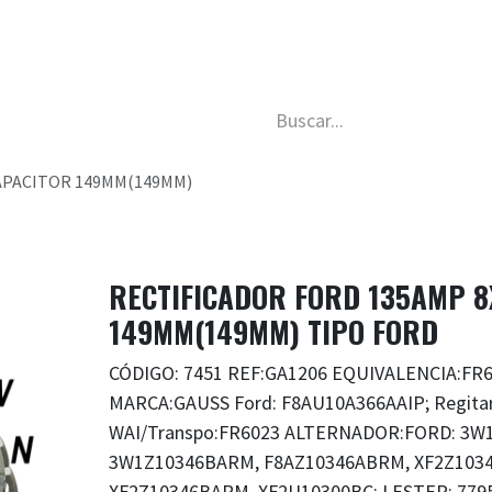
da
Nosotros
Trabaja con nosotros
Descubre má
APACITOR 149MM(149MM)
RECTIFICADOR FORD 135AMP 
149MM(149MM) TIPO FORD
CÓDIGO: 7451 REF:GA1206 EQUIVALENCIA:FR6
MARCA:GAUSS Ford: F8AU10A366AAIP; Regitar
WAI/Transpo:FR6023 ALTERNADOR:FORD: 3W1
3W1Z10346BARM, F8AZ10346ABRM, XF2Z1034
XF2Z10346BARM, XF2U10300BC; LESTER: 7795