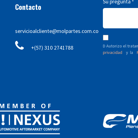
Su pregunta
*
Contacto
servicioalcliente@molpartes.com.co
D Autorizo ​​el tra
+(57) 310 2741788
privacidad
y
P
la