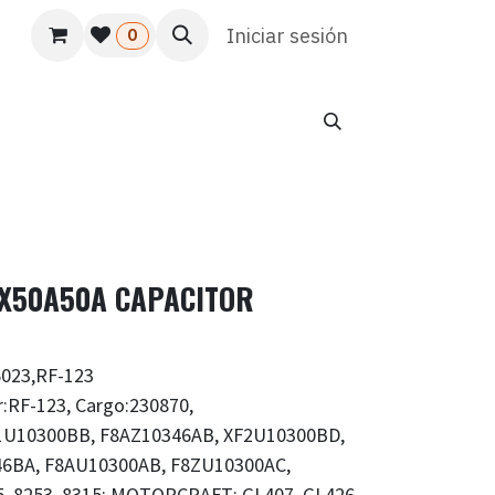
s
Usuario
Atención al cliente
Iniciar sesión
HR
Marketing
0
8X50A50A CAPACITOR
023,RF-123
:RF-123, Cargo:230870,
U10300BB, F8AZ10346AB, XF2U10300BD,
6BA, F8AU10300AB, F8ZU10300AC,
, 8253, 8315; MOTORCRAFT: GL407, GL426,