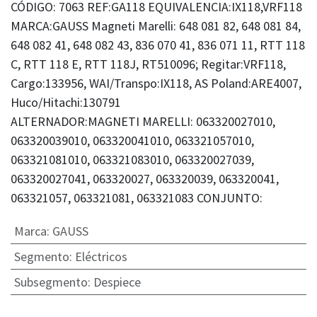
CÓDIGO: 7063 REF:GA118 EQUIVALENCIA:IX118,VRF118
MARCA:GAUSS Magneti Marelli: 648 081 82, 648 081 84,
648 082 41, 648 082 43, 836 070 41, 836 071 11, RTT 118
C, RTT 118 E, RTT 118J, RT510096; Regitar:VRF118,
Cargo:133956, WAI/Transpo:IX118, AS Poland:ARE4007,
Huco/Hitachi:130791
ALTERNADOR:MAGNETI MARELLI: 063320027010,
063320039010, 063320041010, 063321057010,
063321081010, 063321083010, 063320027039,
063320027041, 063320027, 063320039, 063320041,
063321057, 063321081, 063321083 CONJUNTO:
Marca
:
GAUSS
Segmento
:
Eléctricos
Subsegmento
:
Despiece