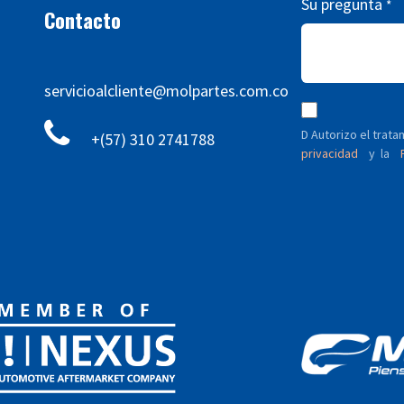
Su pregunta
*
Contacto
servicioalcliente@molpartes.com.co
D Autorizo ​​el tra
+(57) 310 2741788
privacidad
y
P
la