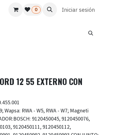
s
Usuario
Atención al cliente
Iniciar sesión
HR
Marketing
0
ORD 12 55 EXTERNO CON
.455.001
; Wapsa: RWA - W5, RWA - W7; Magneti
NADOR:BOSCH: 9120450045, 9120450076,
0103, 9120450111, 9120450112,
50991, 9120450992, 9120450993 CONJUNTO: