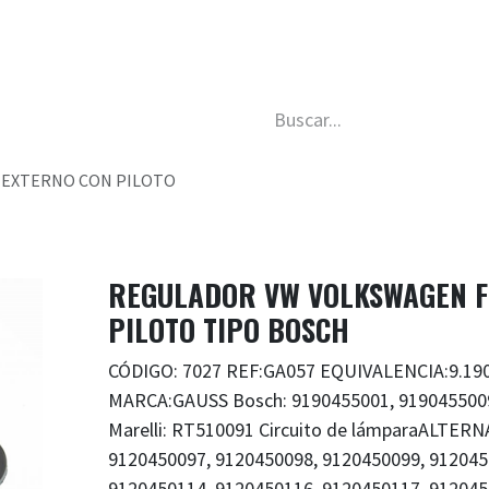
da
Nosotros
Trabaja con nosotros
Descubre má
 EXTERNO CON PILOTO
REGULADOR VW VOLKSWAGEN F
PILOTO TIPO BOSCH
CÓDIGO: 7027 REF:GA057 EQUIVALENCIA:9.190
MARCA:GAUSS Bosch: 9190455001, 9190455009
Marelli: RT510091 Circuito de lámparaALTER
9120450097, 9120450098, 9120450099, 912045
9120450114, 9120450116, 9120450117, 91204