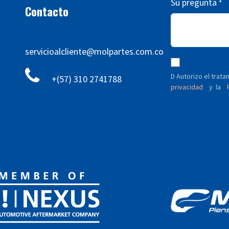
Su pregunta
*
Contacto
servicioalcliente@molpartes.com.co
D Autorizo ​​el tra
+(57) 310 2741788
privacidad
y
P
la