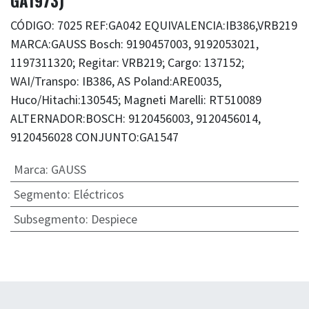
GA1973)
CÓDIGO: 7025 REF:GA042 EQUIVALENCIA:IB386,VRB219
MARCA:GAUSS Bosch: 9190457003, 9192053021,
1197311320; Regitar: VRB219; Cargo: 137152;
WAI/Transpo: IB386, AS Poland:ARE0035,
Huco/Hitachi:130545; Magneti Marelli: RT510089
ALTERNADOR:BOSCH: 9120456003, 9120456014,
9120456028 CONJUNTO:GA1547
Marca
:
GAUSS
Segmento
:
Eléctricos
Subsegmento
:
Despiece