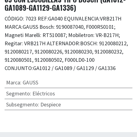
GA1089-GA1129-GA1336)
CÓDIGO: 7023 REF:GA040 EQUIVALENCIA:VRB217H
MARCA:GAUSS Bosch: 9190087040, F000RS0101;
Magneti Marelli: RT510087; Mobiletron: VR-B217H;
Regitar: VRB217H ALTERNADOR:BOSCH: 9120080212,
9120080217, 9120080226, 9120080230, 9120080232,
9120080501, 9120080502, F000LD0-100
CONJUNTO:GA1012 / GA1089 / GA1129 / GA1336
Marca
:
GAUSS
Segmento
:
Eléctricos
Subsegmento
:
Despiece