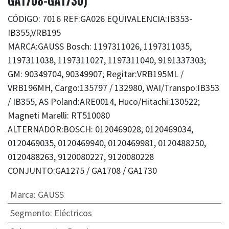
GA1708-GA1730)
CÓDIGO: 7016 REF:GA026 EQUIVALENCIA:IB353-
IB355,VRB195
MARCA:GAUSS Bosch: 1197311026, 1197311035,
1197311038, 1197311027, 1197311040, 9191337303;
GM: 90349704, 90349907; Regitar:VRB195ML /
VRB196MH, Cargo:135797 / 132980, WAI/Transpo:IB353
/ IB355, AS Poland:ARE0014, Huco/Hitachi:130522;
Magneti Marelli: RT510080
ALTERNADOR:BOSCH: 0120469028, 0120469034,
0120469035, 0120469940, 0120469981, 0120488250,
0120488263, 9120080227, 9120080228
CONJUNTO:GA1275 / GA1708 / GA1730
Marca
:
GAUSS
Segmento
:
Eléctricos