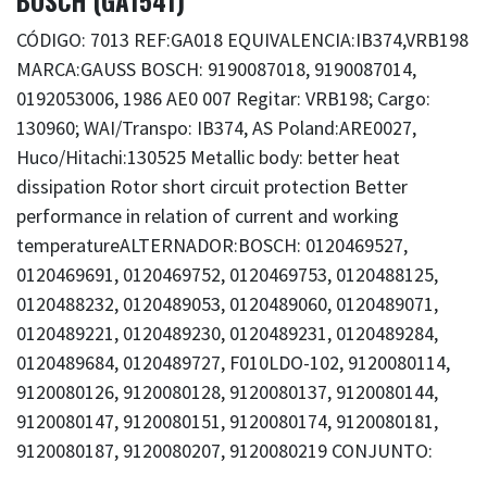
BOSCH (GA1541)
CÓDIGO: 7013 REF:GA018 EQUIVALENCIA:IB374,VRB198
MARCA:GAUSS BOSCH: 9190087018, 9190087014,
0192053006, 1986 AE0 007 Regitar: VRB198; Cargo:
130960; WAI/Transpo: IB374, AS Poland:ARE0027,
Huco/Hitachi:130525 Metallic body: better heat
dissipation Rotor short circuit protection Better
performance in relation of current and working
temperatureALTERNADOR:BOSCH: 0120469527,
0120469691, 0120469752, 0120469753, 0120488125,
0120488232, 0120489053, 0120489060, 0120489071,
0120489221, 0120489230, 0120489231, 0120489284,
0120489684, 0120489727, F010LDO-102, 9120080114,
9120080126, 9120080128, 9120080137, 9120080144,
9120080147, 9120080151, 9120080174, 9120080181,
9120080187, 9120080207, 9120080219 CONJUNTO: