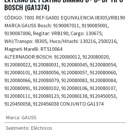
BOSCH (GA1374)
CÓDIGO: 7001 REF:GA001 EQUIVALENCIA:IB305,VRB190
MARCA:GAUSS Bosch: 9190087011, 9190085001,
9190087006; Regitar: VRB190; Cargo: 130675;
WAI/Transpo: IB305, Huco/Hitachi: 130216, 2500216;
Magneti Marelli: RT510064
ALTERNADOR:BOSCH: 9120080012, 9120080020,
9120080022, 9120080031, 9120080045, 9120080054,
9120080101, 9120080056, 9120080057, 9120080060,
9120080066, 9120080079, 9120080083, 9120080084,
9120080091, 9120080102, 9120080106, 9120080107,
9120080111, 9120080123, 9120080138, 9120450053,
9120450058, 9120456038 CONJUNTO:GA1374
Marca
:
GAUSS
Segmento
:
Eléctricos