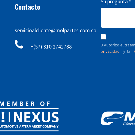
Su pregunta
*
Contacto
servicioalcliente@molpartes.com.co
D Autorizo ​​el tra
+(57) 310 2741788
privacidad
y
P
la