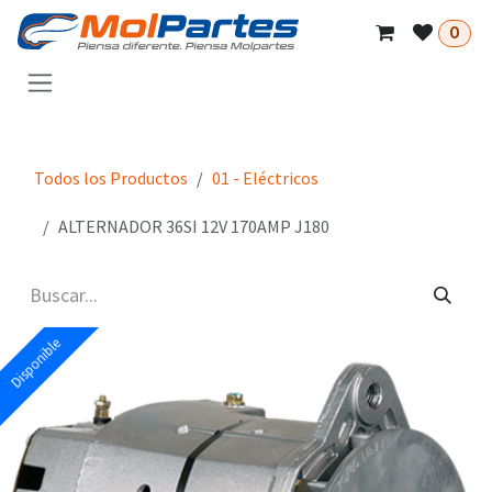
Ir al contenido
0
Todos los Productos
01 - Eléctricos
ALTERNADOR 36SI 12V 170AMP J180
Disponible
Disponible