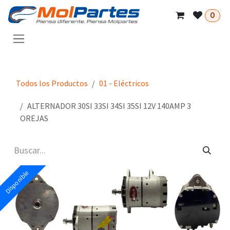
Ir al contenido
0
Todos los Productos
01 - Eléctricos
ALTERNADOR 30SI 33SI 34SI 35SI 12V 140AMP 3
OREJAS
Disponible