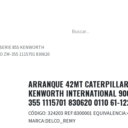
da
Nosotros
Trabaja con nosotros
Descubre má
SERIE 855 KENWORTH
O ZM-355 1115701 830620
ARRANQUE 42MT CATERPILLAR
KENWORTH INTERNATIONAL 9000
355 1115701 830620 0110 61-12
CÓDIGO: 324203 REF:8300001 EQUIVALENCI
MARCA:DELCO_REMY