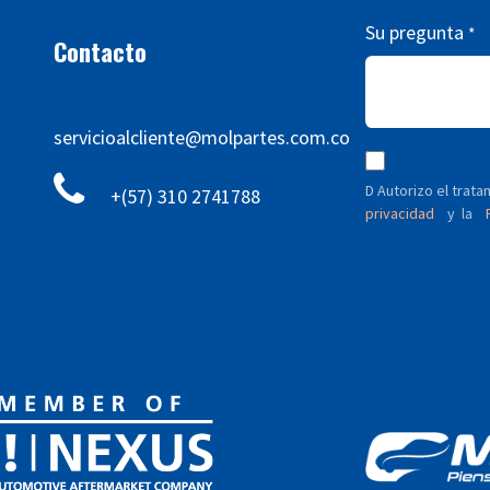
Su pregunta
*
Contacto
servicioalcliente@molpartes.com.co
D Autorizo ​​el tra
+(57) 310 2741788
privacidad
y
P
la