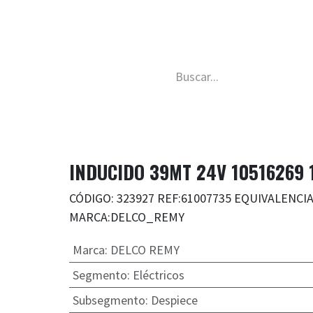
da
Nosotros
Trabaja con nosotros
Descubre má
INDUCIDO 39MT 24V 10516269
CÓDIGO: 323927 REF:61007735 EQUIVALENCI
MARCA:DELCO_REMY
Marca
:
DELCO REMY
Segmento
:
Eléctricos
Subsegmento
:
Despiece