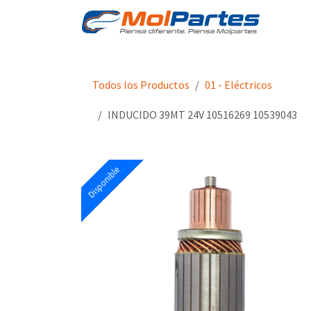
Ir al contenido
Tien
Todos los Productos
01 - Eléctricos
INDUCIDO 39MT 24V 10516269 10539043
Disponible
Disponible