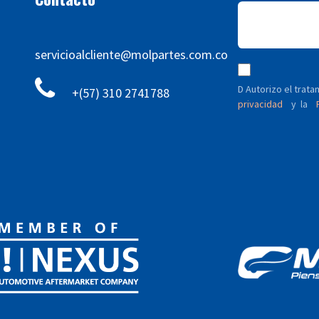
servicioalcliente@molpartes.com.co
D Autorizo ​​el tra
+(57) 310 2741788
privacidad
y
P
la