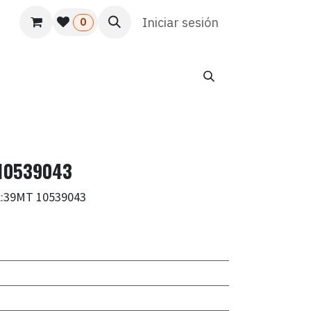
s
Usuario
Atención al cliente
Iniciar sesión
HR
Marketing
0
 10539043
A:39MT 10539043