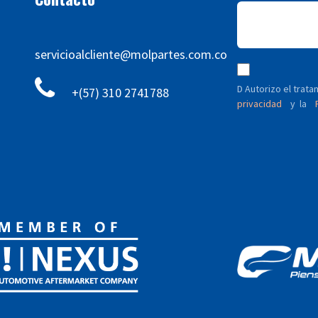
servicioalcliente@molpartes.com.co
D Autorizo ​​el tra
+(57) 310 2741788
privacidad
y
P
la