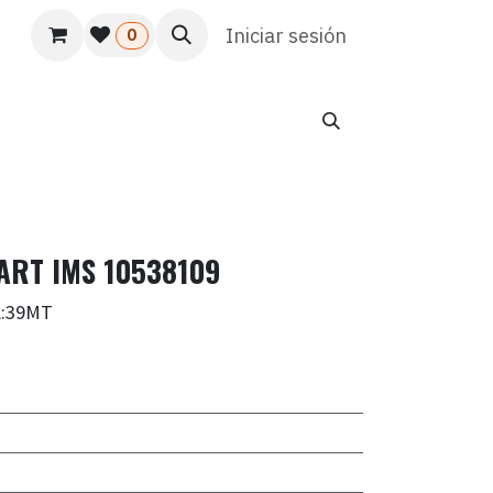
s
Usuario
Atención al cliente
Iniciar sesión
HR
Marketing
0
ART IMS 10538109
A:39MT