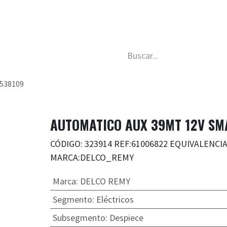
da
Nosotros
Trabaja con nosotros
Descubre má
538109
AUTOMATICO AUX 39MT 12V SM
CÓDIGO: 323914 REF:61006822 EQUIVALENCI
MARCA:DELCO_REMY
Marca
:
DELCO REMY
Segmento
:
Eléctricos
Subsegmento
:
Despiece