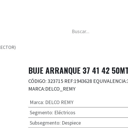
da
Nosotros
Trabaja con nosotros
Descubre má
LECTOR)
BUJE ARRANQUE 37 41 42 50M
CÓDIGO: 323715 REF:1943628 EQUIVALENCIA
MARCA:DELCO_REMY
Marca
:
DELCO REMY
Segmento
:
Eléctricos
Subsegmento
:
Despiece