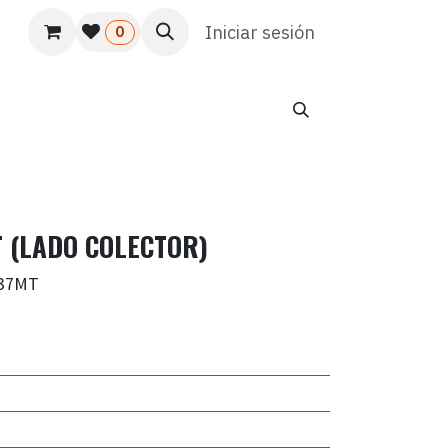
s
Usuario
Atención al cliente
Iniciar sesión
HR
Marketing
0
T (LADO COLECTOR)
:37MT