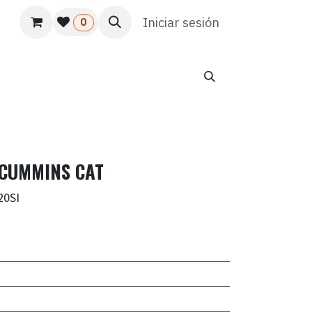
s
Usuario
Atención al cliente
Iniciar sesión
HR
Marketing
0
 CUMMINS CAT
20SI