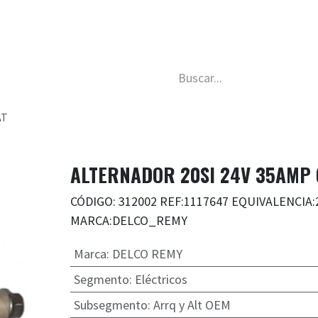
da
Nosotros
Trabaja con nosotros
Descubre má
AT
ALTERNADOR 20SI 24V 35AMP
CÓDIGO: 312002 REF:1117647 EQUIVALENCIA:
MARCA:DELCO_REMY
Marca
:
DELCO REMY
Segmento
:
Eléctricos
Subsegmento
:
Arrq y Alt OEM