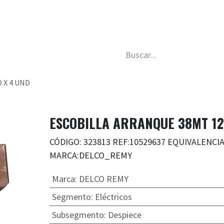
da
Nosotros
Trabaja con nosotros
Descubre má
 X 4 UND
ESCOBILLA ARRANQUE 38MT 12
CÓDIGO: 323813 REF:10529637 EQUIVALENCI
MARCA:DELCO_REMY
Marca
:
DELCO REMY
Segmento
:
Eléctricos
Subsegmento
:
Despiece