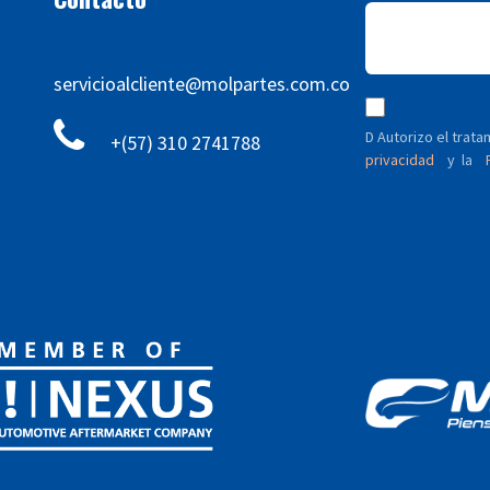
servicioalcliente@molpartes.com.co
D Autorizo ​​el tra
+(57) 310 2741788
privacidad
y
P
la