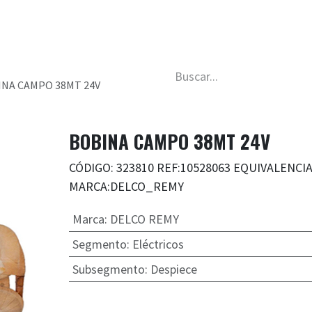
da
Nosotros
Trabaja con nosotros
Descubre má
NA CAMPO 38MT 24V
BOBINA CAMPO 38MT 24V
CÓDIGO: 323810 REF:10528063 EQUIVALENCI
MARCA:DELCO_REMY
Marca
:
DELCO REMY
Segmento
:
Eléctricos
Subsegmento
:
Despiece