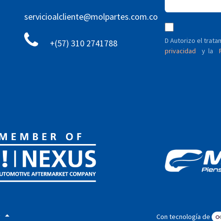
servicioalcliente@molpartes.com.co
D Autorizo ​​el tra
+(57) 310 2741788
privacidad
y
P
la
)
Con tecnología de