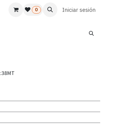
s
Usuario
Atención al cliente
Iniciar sesión
HR
Marketing
0
A:38MT