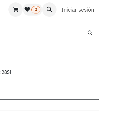
s
Usuario
Atención al cliente
Iniciar sesión
HR
Marketing
0
:28SI