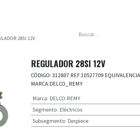
da
Nosotros
Trabaja con nosotros
Descubre má
LADOR 28SI 12V
REGULADOR 28SI 12V
CÓDIGO: 312807 REF:10527709 EQUIVALENCIA
MARCA:DELCO_REMY
Marca
:
DELCO REMY
Segmento
:
Eléctricos
Subsegmento
:
Despiece