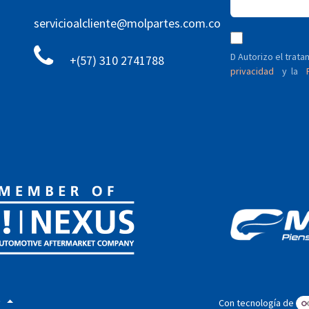
servicioalcliente@molpartes.com.co
D Autorizo ​​el tra
+(57) 310 2741788
privacidad
y
P
la
)
Con tecnología de