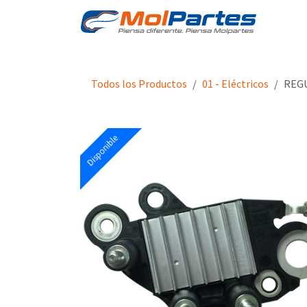
Ir al contenido
Tien
Todos los Productos
01 - Eléctricos
REGU
Disponible
Disponible