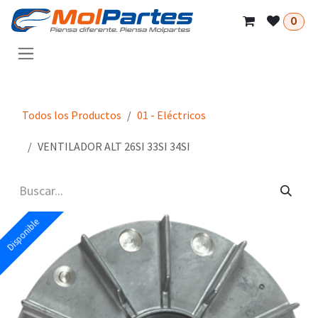
Ir al contenido
0
Todos los Productos
01 - Eléctricos
VENTILADOR ALT 26SI 33SI 34SI
Disponible
Disponible